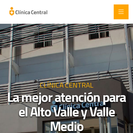
CLÍNICA CENTRAL
La mejor atención para
CLÍNICA CENTRAL
Calidad humana y
CLÍNICA CENTRAL
el Alto Valle y Valle
Una nueva mirada
profesionalismo
Medio